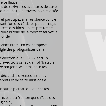
 ce flipper.
ns de revivre les aventures de Luke
lo et R2-D2 à travers la Voie lactée.
et participez à la résistance contre
nant l’un des célèbres personnages
pirées des films. Faites preuve de
uire l’Étoile de la mort et sauvez le
monde !
tar Wars Premium est composé :
ffigie des protagonistes de la
 électronique SPIKE-2 et d’un
 avec trois canaux amplificateurs ;
e par John Williams pour les
déclenche diverses actions ;
érents et de seize missions à
 sur le plateau qui affiche les
 niveau du fronton qui diffuse des
iginale ;