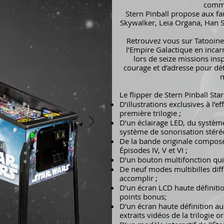
comme
Stern Pinball propose aux fa
Skywalker, Leia Organa, Han So
Retrouvez vous sur Tatooine 
l’Empire Galactique en incar
lors de seize missions ins
courage et d’adresse pour détr
Le flipper de Stern Pinball S
D’illustrations exclusives à l’e
première trilogie ;
D’un éclairage LED, du système
système de sonorisation stéréo
De la bande originale composé
Épisodes IV, V et VI ;
D’un bouton multifonction qui 
De neuf modes multibilles diff
accomplir ;
D’un écran LCD haute définition
points bonus;
D’un écran haute définition au
extraits vidéos de la trilogie or