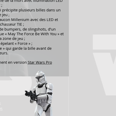
ile de la mort avec illumination LED
 ;
précipite plusieurs billes dans un
 jeu ;
Faucon Millenium avec des LED et
 chasseur TIE ;
e bumpers, de slingshots, d’un
que « May The Force Be With You » et
a zone de jeu ;
épelant « Force » ;
 » qui garde la bille avant de
eurs.
ement en version
Star Wars Pro
s
es