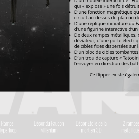
D’un modèle interactif de l’Éto
qui « explose » une fois détruit
D’une fonction magnétique qui 
circuit au-dessus du plateau de
D’une réplique miniature du 
d’une figurine interactive d’un
De deux rampes métalliques, d
déviateur, d’une porte électri
de cibles fixes dispersées sur l
D’un bloc de cibles tombantes 
D’un trou de capture « Tatooine
l’envoyer en direction des batt
Ce flipper existe égal
Rampe
Décor du Faucon
Décor Etoile de la
2 rampe
yperloop
Millenium
mort en 3D
métalliqu