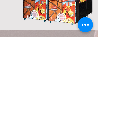
COORDONNÉES
10 RUE DES HAVEUSES,
42230 ROCHE LA MOLIERE.
LOIRE, FRANCE
04 27 64 49 44
06 49 45 83 02
FORMULAIRE DE CONTACT
Horaires d'ouverture
Du lundi au jeudi : de 9H à 12H et de 14H à 17H
Et le vendredi : de 9H à 13H30