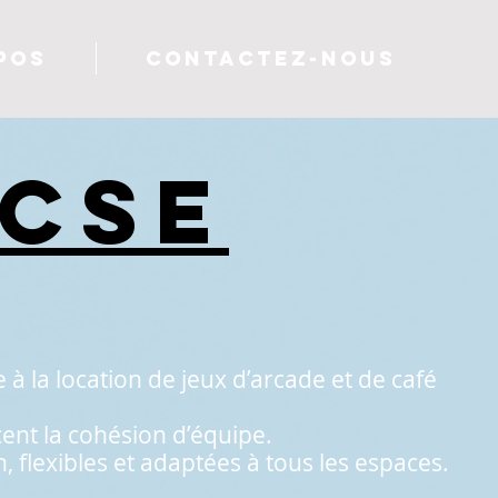
POS
CONTACTEZ-NOUS
 CSE
à la location de jeux d’arcade et de café
cent la cohésion d’équipe.
flexibles et adaptées à tous les espaces.