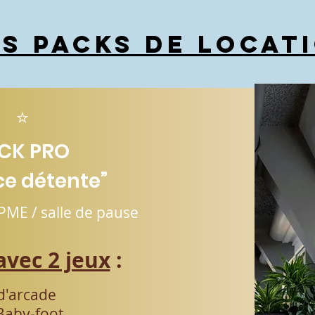
s packs de locat
⭐
CK PRO
ce détente”
PME / salle de pause
avec 2 jeux
:
d'arcade
 Baby-foot