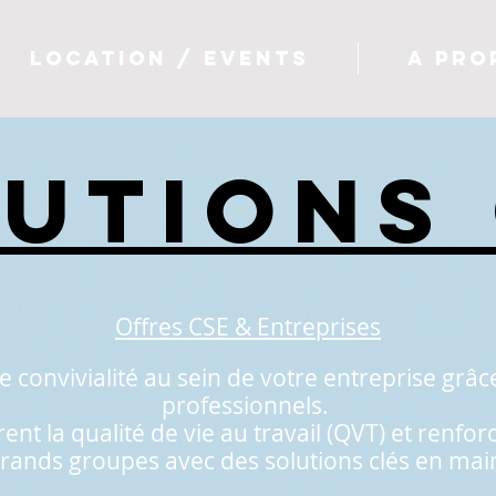
LOCATION / EVENTS
A PRO
UTIONS
Offres CSE & Entreprises
convivialité au sein de votre entreprise grâce 
professionnels.
ent la qualité de vie au travail (QVT) et renfor
nds groupes avec des solutions clés en main, 