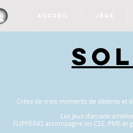
ACCUEIL
JEUX
SOL
Créez de vrais moments de détente et de 
Les jeux d’arcade amélior
FLIPPER42 accompagne les CSE, PME et gra