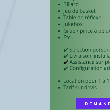
Billard
Jeu de basket
Table de réflexe
Jukebox
Grue / pince à pelu
Etc...
✔️ Sélection person
✔️ Livraison, install
✔️
Assistance sur pl
✔️ Configuration a
Location pour 1 à 1
Tarif sur devis
Demand