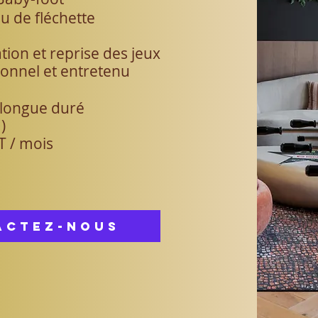
u de fléchette
ation et reprise des jeux
ionnel et entretenu
 longue duré
)
HT
​/ mois
actez-nous