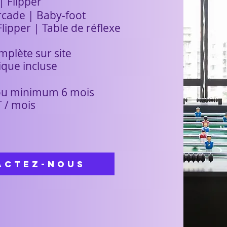
| Flipper
rcade | Baby-foot
Flipper | Table de réflexe
mplète sur site
ique incluse
 ou minimum 6 mois
T
​ / mois
actez-nous