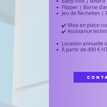
Baby-foot | Billard 
Flipper | Borne d’a
Jeu de fléchettes | 
✔️ Mise en place co
✔️ Assistance techn
Location annuelle
À partir de 490 € H
Cont