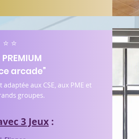
⭐ ⭐
 PREMIUM
ce arcade”
t adaptée aux CSE, aux PME et
rands groupes.
avec 3 Jeux
: