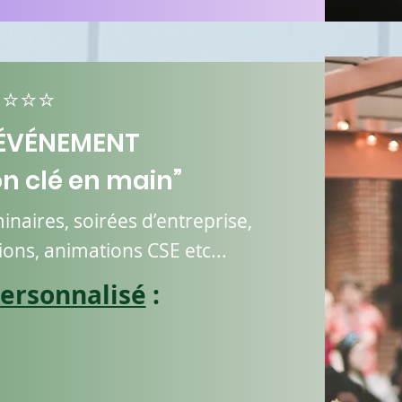
⭐⭐⭐
ÉVÉNEMENT
n clé en main”
naires, soirées d’entreprise,
ions, animations CSE etc...
ersonnalisé
: