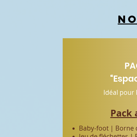
No
PA
“Espa
Idéal pour 
Pack 
Baby-foot |
Borne 
Jeu de fléchettes |