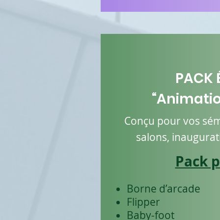
PACK 
“Animatio
Conçu pour vos sémi
salons, inaugurat
Pack p
Borne d’arcade
Flipper
Baby-foot