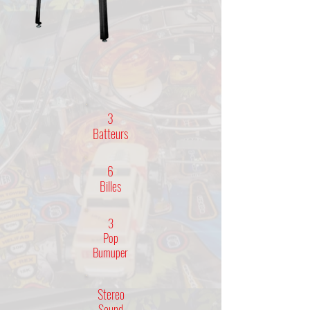
3
Batteurs
6
Billes
3
Pop
Bumuper
Stereo
Sound