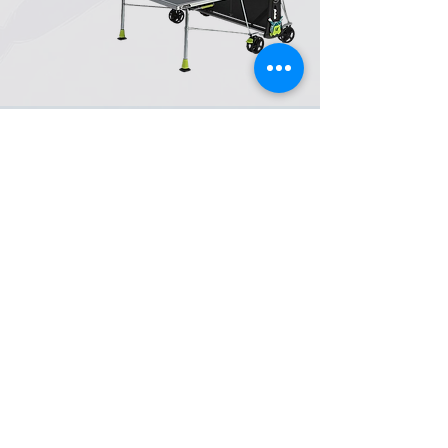
COORDONNÉES
10 RUE DES HAVEUSES,
42230 ROCHE LA MOLIERE.
LOIRE, FRANCE
04 27 64 49 44
06 49 45 83 02
FORMULAIRE DE CONTACT
Horaires d'ouverture
Du lundi au jeudi : de 9H à 12H et de 14H à 17H
Et le vendredi : de 9H à 13H30